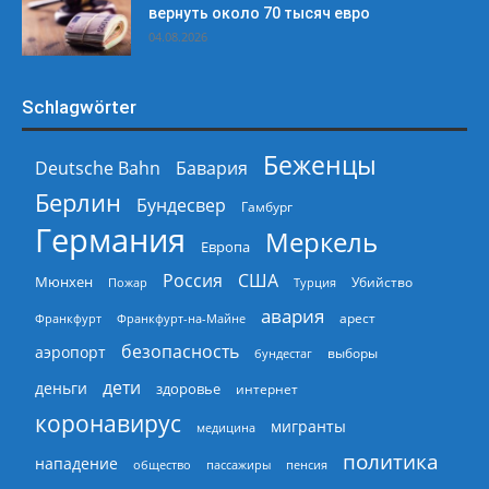
вернуть около 70 тысяч евро
04.08.2026
Schlagwörter
Беженцы
Deutsche Bahn
Бавария
Берлин
Бундесвер
Гамбург
Германия
Меркель
Европа
Россия
США
Мюнхен
Пожар
Турция
Убийство
авария
арест
Франкфурт
Франкфурт-на-Майне
безопасность
аэропорт
выборы
бундестаг
дети
деньги
здоровье
интернет
коронавирус
мигранты
медицина
политика
нападение
общество
пассажиры
пенсия