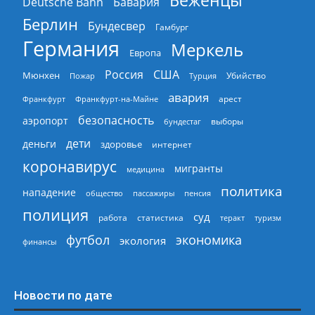
Беженцы
Deutsche Bahn
Бавария
Берлин
Бундесвер
Гамбург
Германия
Меркель
Европа
Россия
США
Мюнхен
Пожар
Турция
Убийство
авария
арест
Франкфурт
Франкфурт-на-Майне
безопасность
аэропорт
выборы
бундестаг
дети
деньги
здоровье
интернет
коронавирус
мигранты
медицина
политика
нападение
общество
пассажиры
пенсия
полиция
суд
работа
статистика
теракт
туризм
экономика
футбол
экология
финансы
Новости по дате