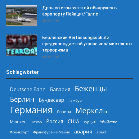
Дрон со взрывчаткой обнаружен в
аэропорту Лейпциг/Галле
06.08.2026
Берлинский Verfassungsschutz
предупреждает об угрозе исламистского
терроризма
06.08.2026
Schlagwörter
Беженцы
Deutsche Bahn
Бавария
Берлин
Бундесвер
Гамбург
Германия
Меркель
Европа
Россия
США
Мюнхен
Пожар
Турция
Убийство
авария
арест
Франкфурт
Франкфурт-на-Майне