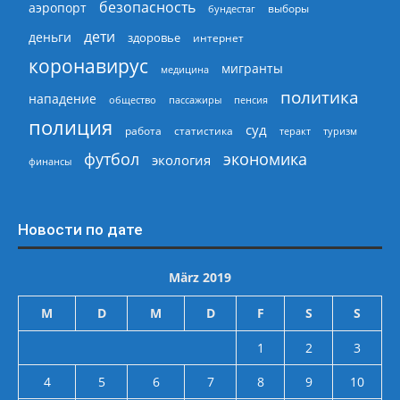
безопасность
аэропорт
выборы
бундестаг
дети
деньги
здоровье
интернет
коронавирус
мигранты
медицина
политика
нападение
общество
пассажиры
пенсия
полиция
суд
работа
статистика
теракт
туризм
экономика
футбол
экология
финансы
Новости по дате
März 2019
M
D
M
D
F
S
S
1
2
3
4
5
6
7
8
9
10