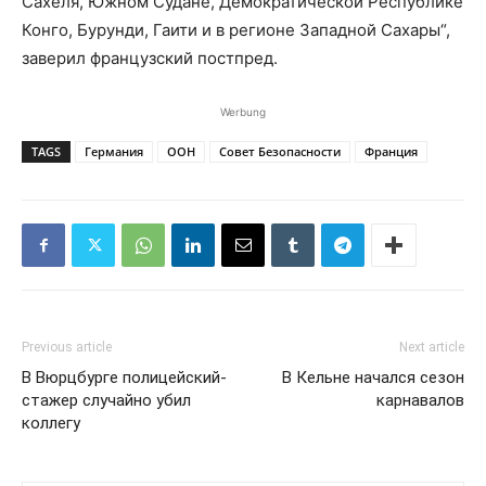
Сахеля, Южном Судане, Демократической Республике
Конго, Бурунди, Гаити и в регионе Западной Сахары“,
заверил французский постпред.
Werbung
TAGS
Германия
ООН
Совет Безопасности
Франция
Previous article
Next article
В Вюрцбурге полицейский-
В Кельне начался сезон
стажер случайно убил
карнавалов
коллегу