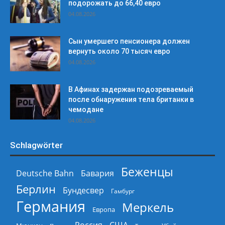
подорожать до 66,40 евро
04.08.2026
Сын умершего пенсионера должен
вернуть около 70 тысяч евро
04.08.2026
В Афинах задержан подозреваемый
после обнаружения тела британки в
чемодане
04.08.2026
Schlagwörter
Беженцы
Deutsche Bahn
Бавария
Берлин
Бундесвер
Гамбург
Германия
Меркель
Европа
Россия
США