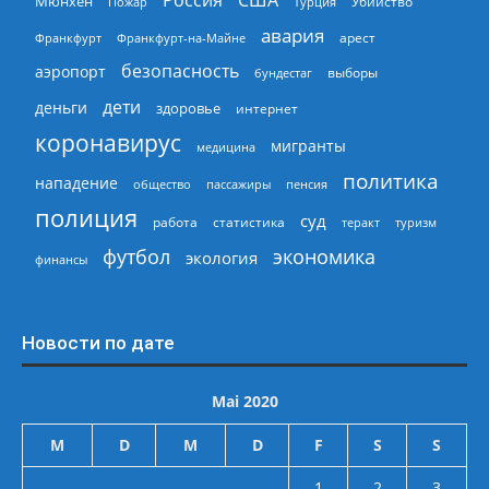
Мюнхен
Пожар
Турция
Убийство
авария
арест
Франкфурт
Франкфурт-на-Майне
безопасность
аэропорт
выборы
бундестаг
дети
деньги
здоровье
интернет
коронавирус
мигранты
медицина
политика
нападение
общество
пассажиры
пенсия
полиция
суд
работа
статистика
теракт
туризм
экономика
футбол
экология
финансы
Новости по дате
Mai 2020
M
D
M
D
F
S
S
1
2
3