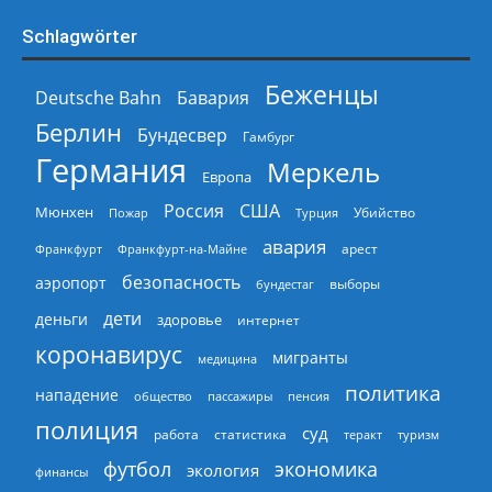
Schlagwörter
Беженцы
Deutsche Bahn
Бавария
Берлин
Бундесвер
Гамбург
Германия
Меркель
Европа
Россия
США
Мюнхен
Пожар
Турция
Убийство
авария
арест
Франкфурт
Франкфурт-на-Майне
безопасность
аэропорт
выборы
бундестаг
дети
деньги
здоровье
интернет
коронавирус
мигранты
медицина
политика
нападение
общество
пассажиры
пенсия
полиция
суд
работа
статистика
теракт
туризм
экономика
футбол
экология
финансы