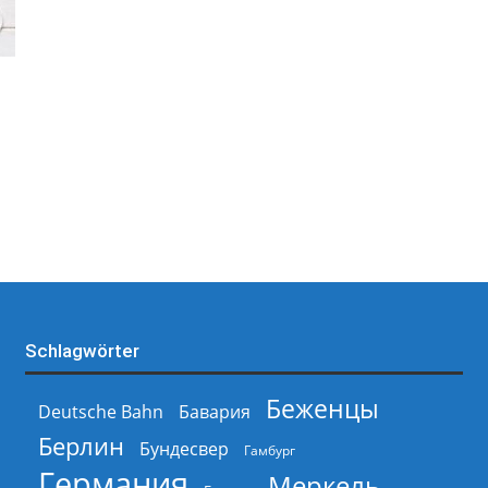
Schlagwörter
Беженцы
Deutsche Bahn
Бавария
Берлин
Бундесвер
Гамбург
Германия
Меркель