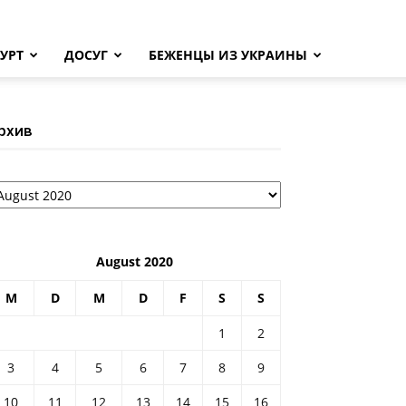
УРТ
ДОСУГ
БЕЖЕНЦЫ ИЗ УКРАИНЫ
рхив
рхив
August 2020
M
D
M
D
F
S
S
1
2
3
4
5
6
7
8
9
10
11
12
13
14
15
16