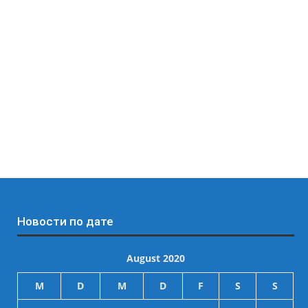
Новости по дате
August 2020
M
D
M
D
F
S
S