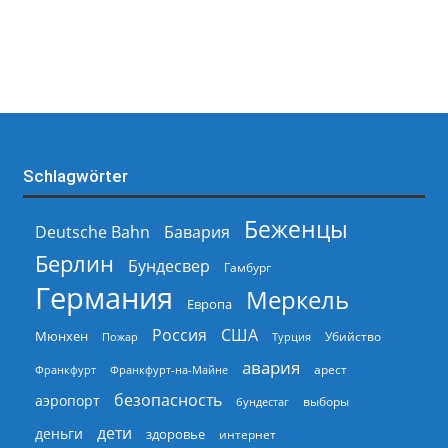
Schlagwörter
Беженцы
Deutsche Bahn
Бавария
Берлин
Бундесвер
Гамбург
Германия
Меркель
Европа
Россия
США
Мюнхен
Пожар
Турция
Убийство
авария
арест
Франкфурт
Франкфурт-на-Майне
безопасность
аэропорт
выборы
бундестаг
дети
деньги
здоровье
интернет