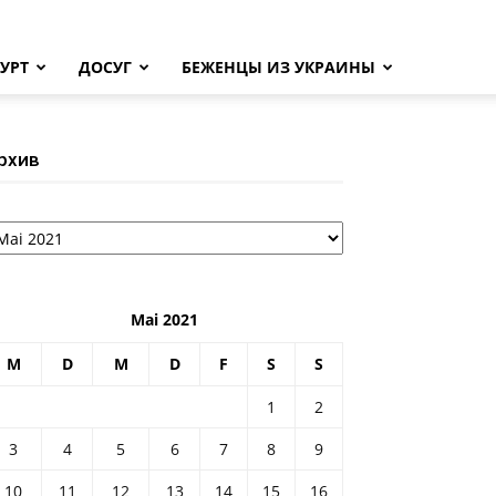
УРТ
ДОСУГ
БЕЖЕНЦЫ ИЗ УКРАИНЫ
рхив
рхив
Mai 2021
M
D
M
D
F
S
S
1
2
3
4
5
6
7
8
9
10
11
12
13
14
15
16