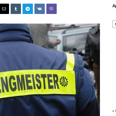
А
А
« 