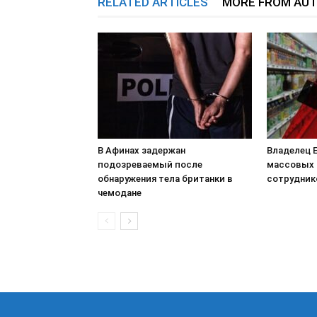
RELATED ARTICLES
MORE FROM AU
В Афинах задержан
Владелец E
подозреваемый после
массовых 
обнаружения тела британки в
сотрудник
чемодане