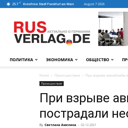
C
25.7
August 7 2026
Kreisfreie Stadt Frankfurt am Main
ПОЛИТИКА
ЭКОНОМИКА
ОБЩЕСТВО
ПР
Home
Происшествия
При взрыве авиабомбы в
Происшествия
При взрыве а
пострадали не
By
Светлана Амелина
-
02.12.2021