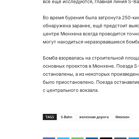
всё ещё исследуются, главная линия S-B
Во время бурения была затронута 250-к
обнаружена заранее, ещё предстоит выяс
центре Мюнхена всегда проводится точно
могут находиться неразорвавшиеся бомб
Бомба взорвалась на строительной площа
основных проектов в Мюнхене. Поезда S
остановлены, а из некоторых произведе
было приостановлено. Поезда останавли
с центрального вокзала.
TAGS
S-Bahn
железная дорога
Мюнхен