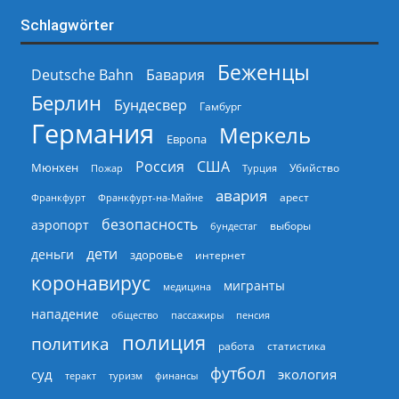
Schlagwörter
Беженцы
Deutsche Bahn
Бавария
Берлин
Бундесвер
Гамбург
Германия
Меркель
Европа
Россия
США
Мюнхен
Пожар
Турция
Убийство
авария
арест
Франкфурт
Франкфурт-на-Майне
безопасность
аэропорт
выборы
бундестаг
дети
деньги
здоровье
интернет
коронавирус
мигранты
медицина
нападение
общество
пассажиры
пенсия
полиция
политика
работа
статистика
футбол
суд
экология
теракт
туризм
финансы