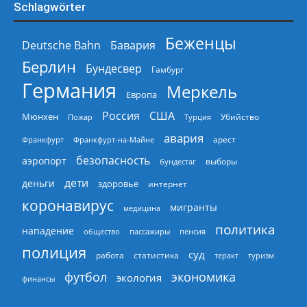
Schlagwörter
Беженцы
Deutsche Bahn
Бавария
Берлин
Бундесвер
Гамбург
Германия
Меркель
Европа
Россия
США
Мюнхен
Пожар
Турция
Убийство
авария
арест
Франкфурт
Франкфурт-на-Майне
безопасность
аэропорт
выборы
бундестаг
дети
деньги
здоровье
интернет
коронавирус
мигранты
медицина
политика
нападение
общество
пассажиры
пенсия
полиция
суд
работа
статистика
теракт
туризм
экономика
футбол
экология
финансы