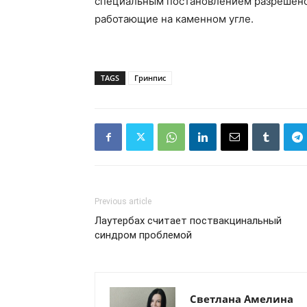
специальным постановлением разрешено 
работающие на каменном угле.
TAGS
Гринпис
Previous article
Лаутербах считает поствакцинальный
синдром проблемой
Светлана Амелина