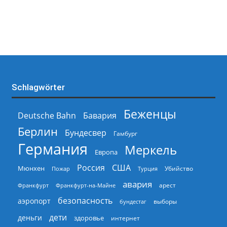
Schlagwörter
Беженцы
Deutsche Bahn
Бавария
Берлин
Бундесвер
Гамбург
Германия
Меркель
Европа
Россия
США
Мюнхен
Пожар
Турция
Убийство
авария
арест
Франкфурт
Франкфурт-на-Майне
безопасность
аэропорт
выборы
бундестаг
дети
деньги
здоровье
интернет