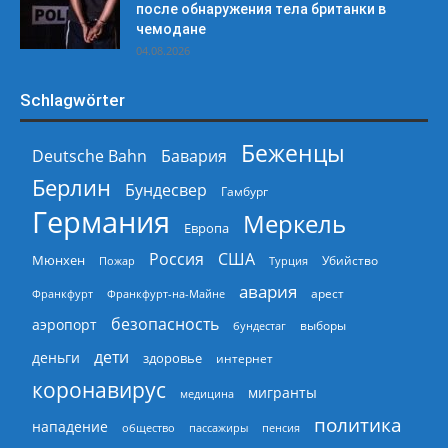
после обнаружения тела британки в
чемодане
04.08.2026
Schlagwörter
Беженцы
Deutsche Bahn
Бавария
Берлин
Бундесвер
Гамбург
Германия
Меркель
Европа
Россия
США
Мюнхен
Пожар
Турция
Убийство
авария
арест
Франкфурт
Франкфурт-на-Майне
безопасность
аэропорт
выборы
бундестаг
дети
деньги
здоровье
интернет
коронавирус
мигранты
медицина
политика
нападение
общество
пассажиры
пенсия