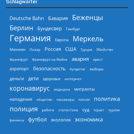
Schlagwörter
Беженцы
Deutsche Bahn
Бавария
Берлин
Бундесвер
Гамбург
Германия
Меркель
Европа
Россия
США
Мюнхен
Пожар
Турция
Убийство
авария
арест
Франкфурт
Франкфурт-на-Майне
безопасность
аэропорт
выборы
бундестаг
дети
деньги
здоровье
интернет
коронавирус
мигранты
медицина
политика
нападение
общество
пассажиры
пенсия
полиция
суд
работа
статистика
теракт
туризм
экономика
футбол
экология
финансы