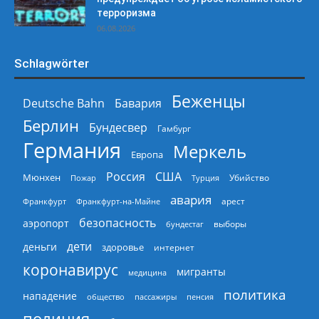
терроризма
06.08.2026
Schlagwörter
Беженцы
Deutsche Bahn
Бавария
Берлин
Бундесвер
Гамбург
Германия
Меркель
Европа
Россия
США
Мюнхен
Пожар
Турция
Убийство
авария
арест
Франкфурт
Франкфурт-на-Майне
безопасность
аэропорт
выборы
бундестаг
дети
деньги
здоровье
интернет
коронавирус
мигранты
медицина
политика
нападение
общество
пассажиры
пенсия
полиция