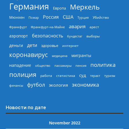
Германия
Меркель
Европа
Россия
США
Мюнхен
Пожар
Турция
Убийство
авария
арест
Франкфурт
Франкфурт-на-Майне
безопасность
аэропорт
выборы
бундестаг
дети
деньги
здоровье
интернет
коронавирус
мигранты
медицина
политика
нападение
общество
пассажиры
пенсия
полиция
суд
работа
статистика
теракт
туризм
экономика
футбол
экология
финансы
Новости по дате
November 2022