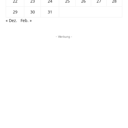
22
23
24
25
26
27
28
29
30
31
« Dez.
Feb. »
- Werbung -