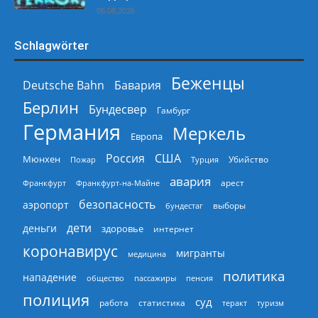
06.08.2026
Schlagwörter
Беженцы
Deutsche Bahn
Бавария
Берлин
Бундесвер
Гамбург
Германия
Меркель
Европа
Россия
США
Мюнхен
Пожар
Турция
Убийство
авария
арест
Франкфурт
Франкфурт-на-Майне
безопасность
аэропорт
выборы
бундестаг
дети
деньги
здоровье
интернет
коронавирус
мигранты
медицина
политика
нападение
общество
пассажиры
пенсия
полиция
суд
работа
статистика
теракт
туризм