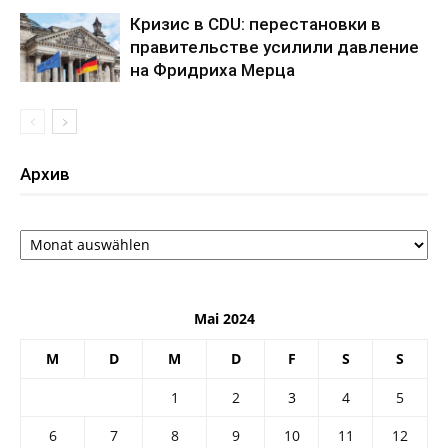
Кризис в CDU: перестановки в
правительстве усилили давление
на Фридриха Мерца
Архив
Архив
Mai 2024
M
D
M
D
F
S
S
1
2
3
4
5
6
7
8
9
10
11
12