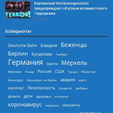
Берлинский Verfassungsschutz
предупреждает об угрозе исламистского
терроризма
06.08.2026
Schlagwörter
Беженцы
Deutsche Bahn
Бавария
Берлин
Бундесвер
Гамбург
Германия
Меркель
Европа
Россия
США
Мюнхен
Пожар
Турция
Убийство
авария
арест
Франкфурт
Франкфурт-на-Майне
безопасность
аэропорт
выборы
бундестаг
дети
деньги
здоровье
интернет
коронавирус
мигранты
медицина