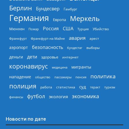
Берлин
Бундесвер
Гамбург
Германия
Меркель
Европа
Россия
США
Мюнхен
Пожар
Турция
Убийство
авария
арест
Франкфурт
Франкфурт-на-Майне
безопасность
аэропорт
выборы
бундестаг
дети
деньги
здоровье
интернет
коронавирус
мигранты
медицина
политика
нападение
общество
пассажиры
пенсия
полиция
суд
работа
статистика
теракт
туризм
экономика
футбол
экология
финансы
Новости по дате