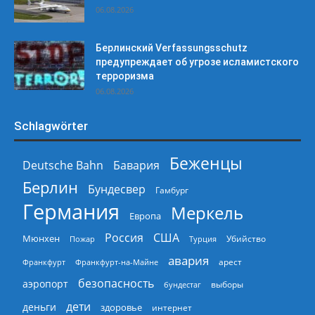
06.08.2026
Берлинский Verfassungsschutz
предупреждает об угрозе исламистского
терроризма
06.08.2026
Schlagwörter
Беженцы
Deutsche Bahn
Бавария
Берлин
Бундесвер
Гамбург
Германия
Меркель
Европа
Россия
США
Мюнхен
Пожар
Турция
Убийство
авария
арест
Франкфурт
Франкфурт-на-Майне
безопасность
аэропорт
выборы
бундестаг
дети
деньги
здоровье
интернет