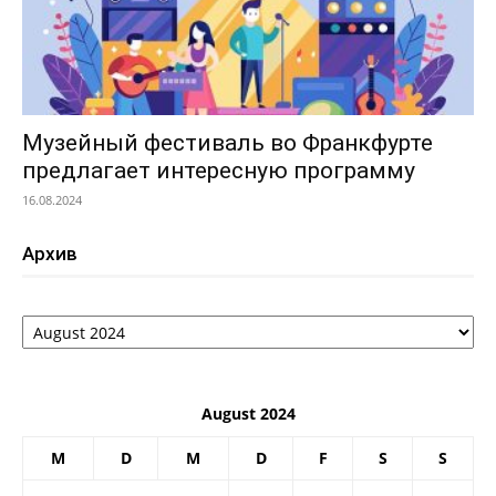
Музейный фестиваль во Франкфурте
предлагает интересную программу
16.08.2024
Архив
Архив
August 2024
M
D
M
D
F
S
S