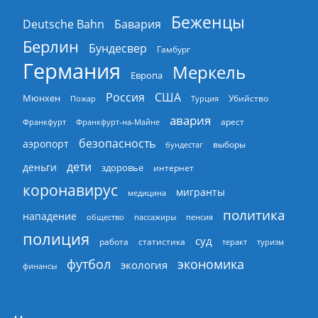
Беженцы
Deutsche Bahn
Бавария
Берлин
Бундесвер
Гамбург
Германия
Меркель
Европа
Россия
США
Мюнхен
Пожар
Турция
Убийство
авария
арест
Франкфурт
Франкфурт-на-Майне
безопасность
аэропорт
выборы
бундестаг
дети
деньги
здоровье
интернет
коронавирус
мигранты
медицина
политика
нападение
общество
пассажиры
пенсия
полиция
суд
работа
статистика
теракт
туризм
экономика
футбол
экология
финансы