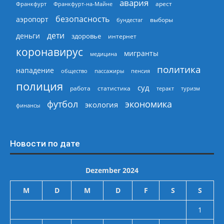
авария
арест
Франкфурт
Франкфурт-на-Майне
безопасность
аэропорт
выборы
бундестаг
дети
деньги
здоровье
интернет
коронавирус
мигранты
медицина
политика
нападение
общество
пассажиры
пенсия
полиция
суд
работа
статистика
теракт
туризм
экономика
футбол
экология
финансы
Новости по дате
Dezember 2024
M
D
M
D
F
S
S
1