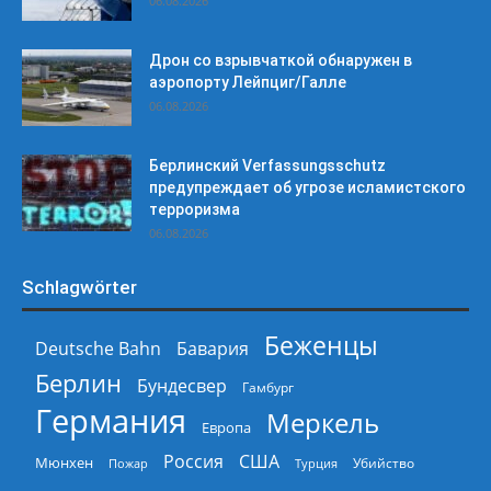
06.08.2026
Дрон со взрывчаткой обнаружен в
аэропорту Лейпциг/Галле
06.08.2026
Берлинский Verfassungsschutz
предупреждает об угрозе исламистского
терроризма
06.08.2026
Schlagwörter
Беженцы
Deutsche Bahn
Бавария
Берлин
Бундесвер
Гамбург
Германия
Меркель
Европа
Россия
США
Мюнхен
Пожар
Турция
Убийство