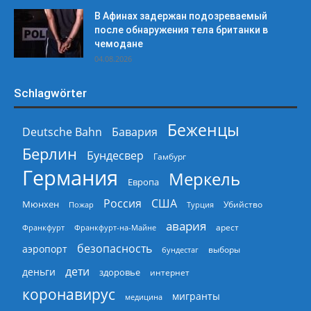
В Афинах задержан подозреваемый
после обнаружения тела британки в
чемодане
04.08.2026
Schlagwörter
Беженцы
Deutsche Bahn
Бавария
Берлин
Бундесвер
Гамбург
Германия
Меркель
Европа
Россия
США
Мюнхен
Пожар
Турция
Убийство
авария
арест
Франкфурт
Франкфурт-на-Майне
безопасность
аэропорт
выборы
бундестаг
дети
деньги
здоровье
интернет
коронавирус
мигранты
медицина