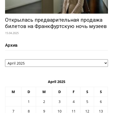
Открылась предварительная продажа
билетов на Франкфуртскую ночь музеев
15.04.2025
Архив
Архив
April 2025
M
D
M
D
F
S
S
1
2
3
4
5
6
7
8
9
10
11
12
13