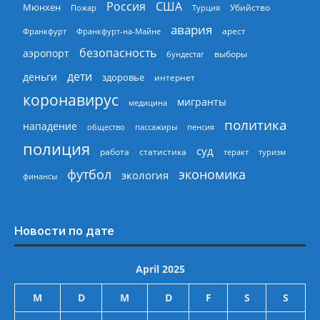
Россия
США
Мюнхен
Пожар
Турция
Убийство
авария
арест
Франкфурт
Франкфурт-на-Майне
безопасность
аэропорт
выборы
бундестаг
дети
деньги
здоровье
интернет
коронавирус
мигранты
медицина
политика
нападение
общество
пассажиры
пенсия
полиция
суд
работа
статистика
теракт
туризм
экономика
футбол
экология
финансы
Новости по дате
April 2025
M
D
M
D
F
S
S