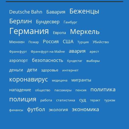
Беженцы
Deutsche Bahn
Бавария
Берлин
Бундесвер
Гамбург
Германия
Меркель
Европа
Россия
США
Мюнхен
Пожар
Турция
Убийство
авария
арест
Франкфурт
Франкфурт-на-Майне
безопасность
аэропорт
выборы
бундестаг
дети
деньги
здоровье
интернет
коронавирус
мигранты
медицина
политика
нападение
общество
пассажиры
пенсия
полиция
суд
работа
статистика
теракт
туризм
экономика
футбол
экология
финансы