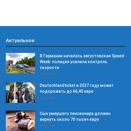
Актуальное
В Германии началась августовская Speed
Week: полиция усилила контроль
скорости
04.08.2026
Deutschlandticket в 2027 году может
подорожать до 66,40 евро
04.08.2026
Сын умершего пенсионера должен
вернуть около 70 тысяч евро
04.08.2026