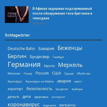
В Афинах задержан подозреваемый
после обнаружения тела британки в
чемодане
04.08.2026
Schlagwörter
Беженцы
Deutsche Bahn
Бавария
Берлин
Бундесвер
Гамбург
Германия
Меркель
Европа
Россия
США
Мюнхен
Пожар
Турция
Убийство
авария
арест
Франкфурт
Франкфурт-на-Майне
безопасность
аэропорт
выборы
бундестаг
дети
деньги
здоровье
интернет
коронавирус
мигранты
медицина