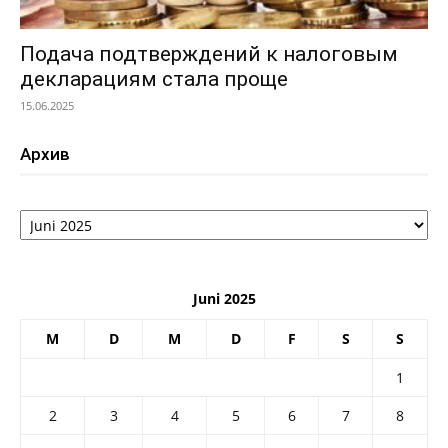
Подача подтверждений к налоговым
декларациям стала проще
15.06.2025
Архив
Архив
Juni 2025
M
D
M
D
F
S
S
1
2
3
4
5
6
7
8