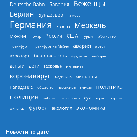
Беженцы
Deutsche Bahn
Бавария
Берлин
Бундесвер
Гамбург
Германия
Меркель
Европа
Россия
США
Мюнхен
Пожар
Турция
Убийство
авария
арест
Франкфурт
Франкфурт-на-Майне
безопасность
аэропорт
выборы
бундестаг
дети
деньги
здоровье
интернет
коронавирус
мигранты
медицина
политика
нападение
общество
пассажиры
пенсия
полиция
суд
работа
статистика
теракт
туризм
экономика
футбол
экология
финансы
Новости по дате