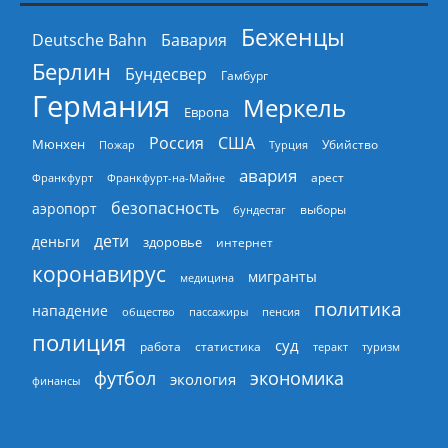
Беженцы
Deutsche Bahn
Бавария
Берлин
Бундесвер
Гамбург
Германия
Меркель
Европа
Россия
США
Мюнхен
Пожар
Турция
Убийство
авария
арест
Франкфурт
Франкфурт-на-Майне
безопасность
аэропорт
выборы
бундестаг
дети
деньги
здоровье
интернет
коронавирус
мигранты
медицина
политика
нападение
общество
пассажиры
пенсия
полиция
суд
работа
статистика
теракт
туризм
экономика
футбол
экология
финансы