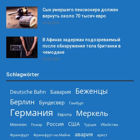
Сын умершего пенсионера должен
вернуть около 70 тысяч евро
04.08.2026
В Афинах задержан подозреваемый
после обнаружения тела британки в
чемодане
04.08.2026
Schlagwörter
Беженцы
Deutsche Bahn
Бавария
Берлин
Бундесвер
Гамбург
Германия
Меркель
Европа
Россия
США
Мюнхен
Пожар
Турция
Убийство
авария
арест
Франкфурт
Франкфурт-на-Майне