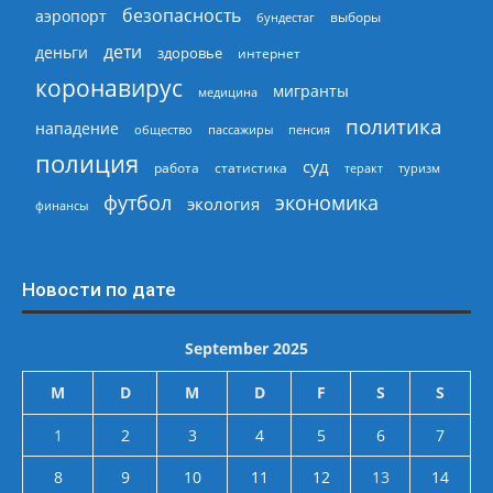
безопасность
аэропорт
выборы
бундестаг
дети
деньги
здоровье
интернет
коронавирус
мигранты
медицина
политика
нападение
общество
пассажиры
пенсия
полиция
суд
работа
статистика
теракт
туризм
экономика
футбол
экология
финансы
Новости по дате
September 2025
M
D
M
D
F
S
S
1
2
3
4
5
6
7
8
9
10
11
12
13
14