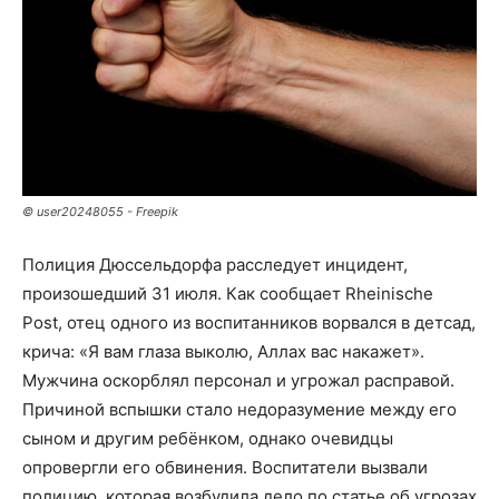
© user20248055 - Freepik
Полиция Дюссельдорфа расследует инцидент,
произошедший 31 июля. Как сообщает Rheinische
Post, отец одного из воспитанников ворвался в детсад,
крича: «Я вам глаза выколю, Аллах вас накажет».
Мужчина оскорблял персонал и угрожал расправой.
Причиной вспышки стало недоразумение между его
сыном и другим ребёнком, однако очевидцы
опровергли его обвинения. Воспитатели вызвали
полицию, которая возбудила дело по статье об угрозах