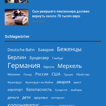
Сын умершего пенсионера должен
вернуть около 70 тысяч евро
04.08.2026
Schlagwörter
Беженцы
Deutsche Bahn
Бавария
Берлин
Бундесвер
Гамбург
Германия
Меркель
Европа
Россия
США
Мюнхен
Пожар
Турция
Убийство
авария
арест
Франкфурт
Франкфурт-на-Майне
безопасность
аэропорт
выборы
бундестаг
дети
деньги
здоровье
интернет
коронавирус
мигранты
медицина