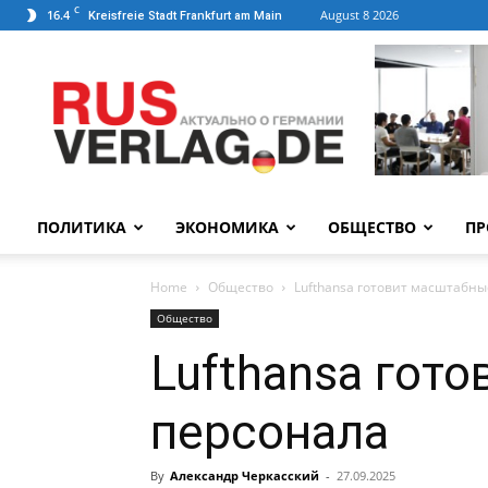
C
16.4
August 8 2026
Kreisfreie Stadt Frankfurt am Main
ПОЛИТИКА
ЭКОНОМИКА
ОБЩЕСТВО
ПР
Home
Общество
Lufthansa готовит масштабн
Общество
Lufthansa гот
персонала
By
Александр Черкасский
-
27.09.2025