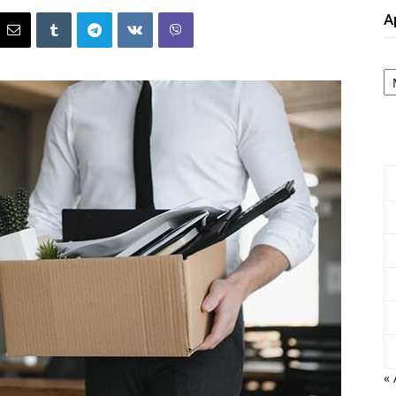
А
А
« 