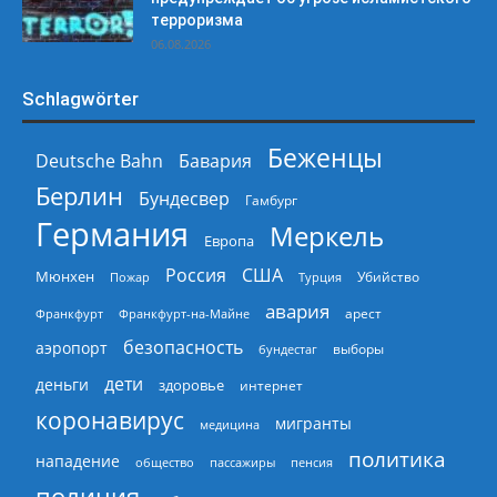
терроризма
06.08.2026
Schlagwörter
Беженцы
Deutsche Bahn
Бавария
Берлин
Бундесвер
Гамбург
Германия
Меркель
Европа
Россия
США
Мюнхен
Пожар
Турция
Убийство
авария
арест
Франкфурт
Франкфурт-на-Майне
безопасность
аэропорт
выборы
бундестаг
дети
деньги
здоровье
интернет
коронавирус
мигранты
медицина
политика
нападение
общество
пассажиры
пенсия
полиция