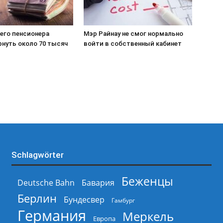
его пенсионера
Мэр Райнау не смог нормально
рнуть около 70 тысяч
войти в собственный кабинет
Schlagwörter
Беженцы
Deutsche Bahn
Бавария
Берлин
Бундесвер
Гамбург
Германия
Меркель
Европа