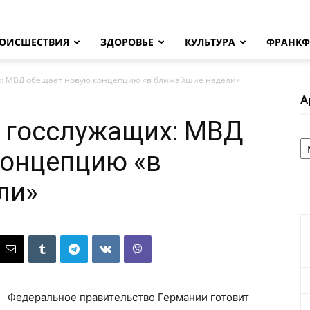
ОИСШЕСТВИЯ
ЗДОРОВЬЕ
КУЛЬТУРА
ФРАНКФ
х: МВД обещает новую концепцию «в ближайшие недели»
А
 госслужащих: МВД
А
концепцию «в
ли»
Федеральное правительство Германии готовит