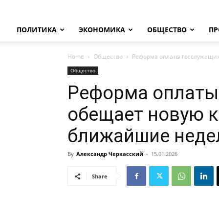
ПОЛИТИКА
ЭКОНОМИКА
ОБЩЕСТВО
ПР
Home
Общество
Реформа оплаты госслужащи
Общество
Реформа оплаты
обещает новую 
ближайшие неде
By
Александр Черкасский
-
15.01.2026
Share