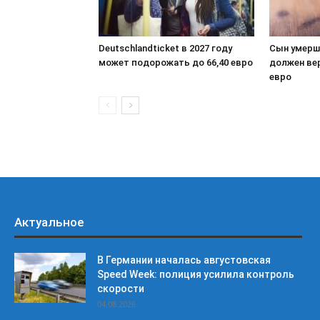
Deutschlandticket в 2027 году
Сын умерш
может подорожать до 66,40 евро
должен ве
евро
Актуальное
В Германии началась августовская
Speed Week: полиция усилила контроль
скорости
04.08.2026