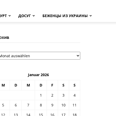
УРТ
ДОСУГ
БЕЖЕНЦЫ ИЗ УКРАИНЫ
рхив
рхив
Januar 2026
M
D
M
D
F
S
S
1
2
3
4
5
6
7
8
9
10
11
12
13
14
15
16
17
18