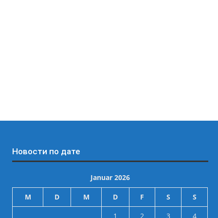
Новости по дате
Januar 2026
M
D
M
D
F
S
S
1
2
3
4