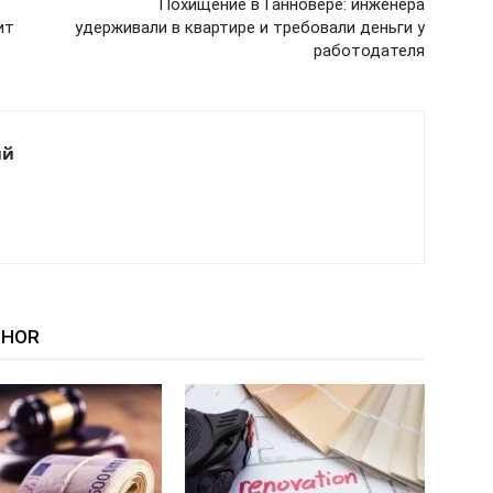
Похищение в Ганновере: инженера
ит
удерживали в квартире и требовали деньги у
работодателя
ий
THOR