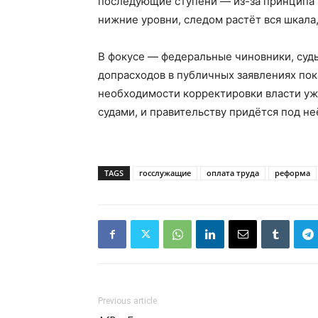
последующие ступени — из-за принципа
нижние уровни, следом растёт вся шкал
В фокусе — федеральные чиновники, суд
допрасходов в публичных заявлениях пок
необходимости корректировки власти уж
судами, и правительству придётся под 
TAGS
госслужащие
оплата труда
реформа
Previous article