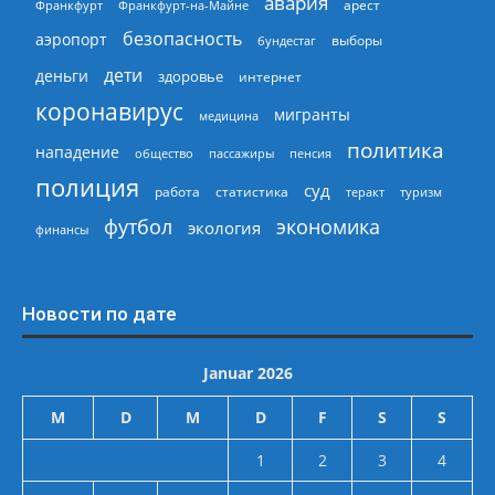
авария
арест
Франкфурт
Франкфурт-на-Майне
безопасность
аэропорт
выборы
бундестаг
дети
деньги
здоровье
интернет
коронавирус
мигранты
медицина
политика
нападение
общество
пассажиры
пенсия
полиция
суд
работа
статистика
теракт
туризм
экономика
футбол
экология
финансы
Новости по дате
Januar 2026
M
D
M
D
F
S
S
1
2
3
4