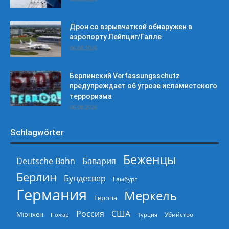
Дрон со взрывчаткой обнаружен в
аэропорту Лейпциг/Галле
06.08.2026
Берлинский Verfassungsschutz
предупреждает об угрозе исламистского
терроризма
06.08.2026
Schlagwörter
Беженцы
Deutsche Bahn
Бавария
Берлин
Бундесвер
Гамбург
Германия
Меркель
Европа
Россия
США
Мюнхен
Пожар
Турция
Убийство