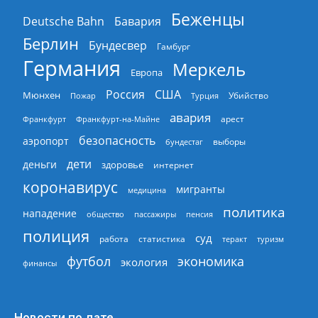
Беженцы
Deutsche Bahn
Бавария
Берлин
Бундесвер
Гамбург
Германия
Меркель
Европа
Россия
США
Мюнхен
Пожар
Турция
Убийство
авария
арест
Франкфурт
Франкфурт-на-Майне
безопасность
аэропорт
выборы
бундестаг
дети
деньги
здоровье
интернет
коронавирус
мигранты
медицина
политика
нападение
общество
пассажиры
пенсия
полиция
суд
работа
статистика
теракт
туризм
экономика
футбол
экология
финансы
Новости по дате