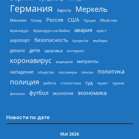
Германия
Меркель
Европа
Россия
США
Мюнхен
Пожар
Турция
Убийство
авария
арест
Франкфурт
Франкфурт-на-Майне
безопасность
аэропорт
выборы
бундестаг
дети
деньги
здоровье
интернет
коронавирус
мигранты
медицина
политика
нападение
общество
пассажиры
пенсия
полиция
суд
работа
статистика
теракт
туризм
экономика
футбол
экология
финансы
Новости по дате
Mai 2026