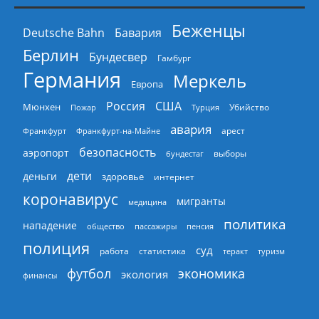
Беженцы
Deutsche Bahn
Бавария
Берлин
Бундесвер
Гамбург
Германия
Меркель
Европа
Россия
США
Мюнхен
Пожар
Турция
Убийство
авария
арест
Франкфурт
Франкфурт-на-Майне
безопасность
аэропорт
выборы
бундестаг
дети
деньги
здоровье
интернет
коронавирус
мигранты
медицина
политика
нападение
общество
пассажиры
пенсия
полиция
суд
работа
статистика
теракт
туризм
экономика
футбол
экология
финансы