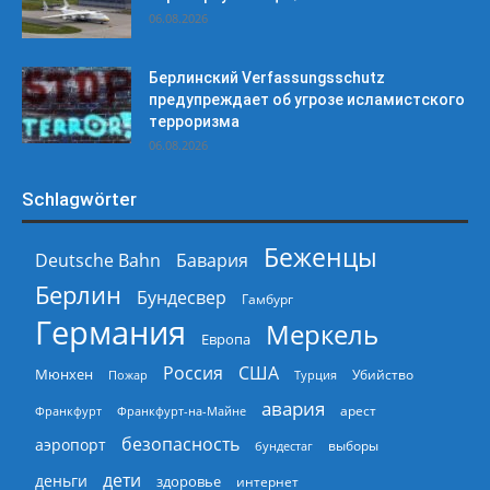
06.08.2026
Берлинский Verfassungsschutz
предупреждает об угрозе исламистского
терроризма
06.08.2026
Schlagwörter
Беженцы
Deutsche Bahn
Бавария
Берлин
Бундесвер
Гамбург
Германия
Меркель
Европа
Россия
США
Мюнхен
Пожар
Турция
Убийство
авария
арест
Франкфурт
Франкфурт-на-Майне
безопасность
аэропорт
выборы
бундестаг
дети
деньги
здоровье
интернет