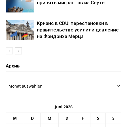
принять мигрантов из Сеуты
Кризис в CDU: перестановки в
правительстве усилили давление
на Фридриха Мерца
Архив
Архив
Juni 2026
M
D
M
D
F
S
S