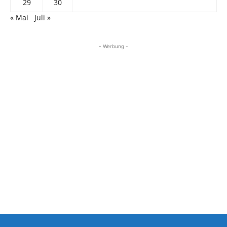
29
30
« Mai
Juli »
- Werbung -