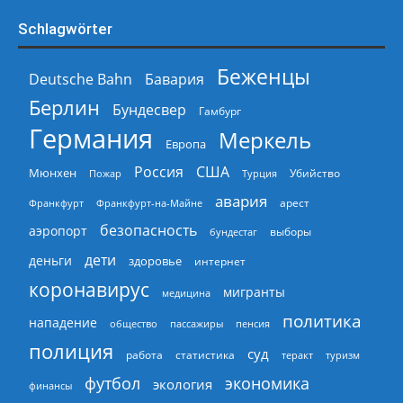
Schlagwörter
Беженцы
Deutsche Bahn
Бавария
Берлин
Бундесвер
Гамбург
Германия
Меркель
Европа
Россия
США
Мюнхен
Пожар
Турция
Убийство
авария
арест
Франкфурт
Франкфурт-на-Майне
безопасность
аэропорт
выборы
бундестаг
дети
деньги
здоровье
интернет
коронавирус
мигранты
медицина
политика
нападение
общество
пассажиры
пенсия
полиция
суд
работа
статистика
теракт
туризм
экономика
футбол
экология
финансы