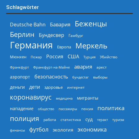
Schlagwörter
Беженцы
Deutsche Bahn
Бавария
Берлин
Бундесвер
Гамбург
Германия
Меркель
Европа
Россия
США
Мюнхен
Пожар
Турция
Убийство
авария
арест
Франкфурт
Франкфурт-на-Майне
безопасность
аэропорт
выборы
бундестаг
дети
деньги
здоровье
интернет
коронавирус
мигранты
медицина
политика
нападение
общество
пассажиры
пенсия
полиция
суд
работа
статистика
теракт
туризм
экономика
футбол
экология
финансы