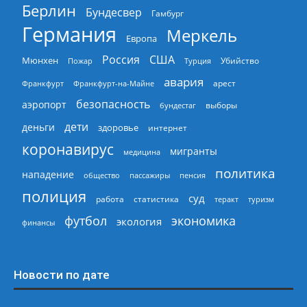
Берлин
Бундесвер
Гамбург
Германия
Меркель
Европа
Россия
США
Мюнхен
Пожар
Турция
Убийство
авария
арест
Франкфурт
Франкфурт-на-Майне
безопасность
аэропорт
выборы
бундестаг
дети
деньги
здоровье
интернет
коронавирус
мигранты
медицина
политика
нападение
общество
пассажиры
пенсия
полиция
суд
работа
статистика
теракт
туризм
экономика
футбол
экология
финансы
Новости по дате