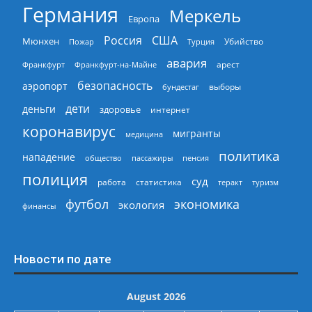
Германия
Меркель
Европа
Россия
США
Мюнхен
Пожар
Турция
Убийство
авария
арест
Франкфурт
Франкфурт-на-Майне
безопасность
аэропорт
выборы
бундестаг
дети
деньги
здоровье
интернет
коронавирус
мигранты
медицина
политика
нападение
общество
пассажиры
пенсия
полиция
суд
работа
статистика
теракт
туризм
экономика
футбол
экология
финансы
Новости по дате
August 2026