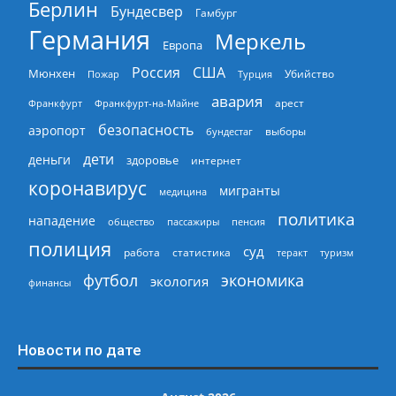
Берлин
Бундесвер
Гамбург
Германия
Меркель
Европа
Россия
США
Мюнхен
Пожар
Турция
Убийство
авария
арест
Франкфурт
Франкфурт-на-Майне
безопасность
аэропорт
выборы
бундестаг
дети
деньги
здоровье
интернет
коронавирус
мигранты
медицина
политика
нападение
общество
пассажиры
пенсия
полиция
суд
работа
статистика
теракт
туризм
экономика
футбол
экология
финансы
Новости по дате