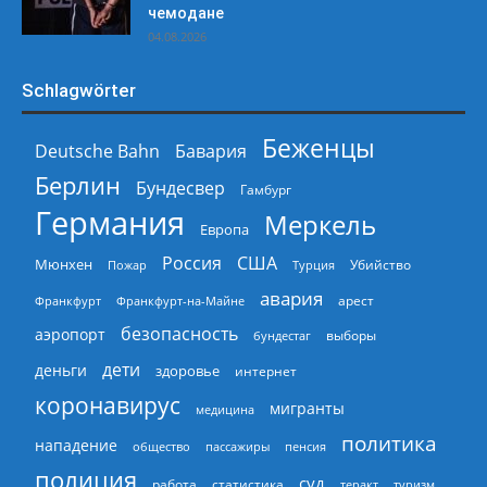
чемодане
04.08.2026
Schlagwörter
Беженцы
Deutsche Bahn
Бавария
Берлин
Бундесвер
Гамбург
Германия
Меркель
Европа
Россия
США
Мюнхен
Пожар
Турция
Убийство
авария
арест
Франкфурт
Франкфурт-на-Майне
безопасность
аэропорт
выборы
бундестаг
дети
деньги
здоровье
интернет
коронавирус
мигранты
медицина
политика
нападение
общество
пассажиры
пенсия
полиция
суд
работа
статистика
теракт
туризм