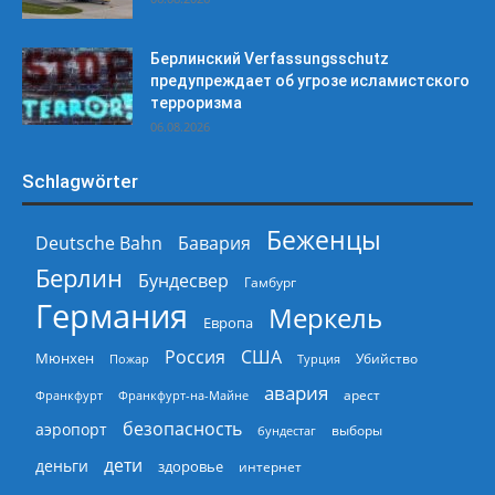
Берлинский Verfassungsschutz
предупреждает об угрозе исламистского
терроризма
06.08.2026
Schlagwörter
Беженцы
Deutsche Bahn
Бавария
Берлин
Бундесвер
Гамбург
Германия
Меркель
Европа
Россия
США
Мюнхен
Пожар
Турция
Убийство
авария
арест
Франкфурт
Франкфурт-на-Майне
безопасность
аэропорт
выборы
бундестаг
дети
деньги
здоровье
интернет