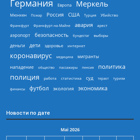
Германия
Меркель
Европа
Россия
США
Мюнхен
Пожар
Турция
Убийство
авария
арест
Франкфурт
Франкфурт-на-Майне
безопасность
аэропорт
выборы
бундестаг
дети
деньги
здоровье
интернет
коронавирус
мигранты
медицина
политика
нападение
общество
пассажиры
пенсия
полиция
суд
работа
статистика
теракт
туризм
экономика
футбол
экология
финансы
Новости по дате
Mai 2026