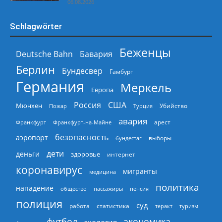
06.08.2026
Schlagwörter
Беженцы
Deutsche Bahn
Бавария
Берлин
Бундесвер
Гамбург
Германия
Меркель
Европа
Россия
США
Мюнхен
Пожар
Турция
Убийство
авария
арест
Франкфурт
Франкфурт-на-Майне
безопасность
аэропорт
выборы
бундестаг
дети
деньги
здоровье
интернет
коронавирус
мигранты
медицина
политика
нападение
общество
пассажиры
пенсия
полиция
суд
работа
статистика
теракт
туризм
экономика
футбол