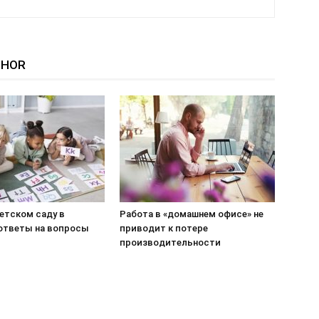
THOR
етском саду в
Работа в «домашнем офисе» не
 ответы на вопросы
приводит к потере
производительности