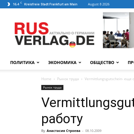
C
16.4
August 8 2026
Kreisfreie Stadt Frankfurt am Main
ПОЛИТИКА
ЭКОНОМИКА
ОБЩЕСТВО
ПР
Home
Рынок труда
Vermittlungsgutschein- еще
Рынок труда
Vermittlungsgu
работу
By
Анастасия Строева
-
08.10.2009