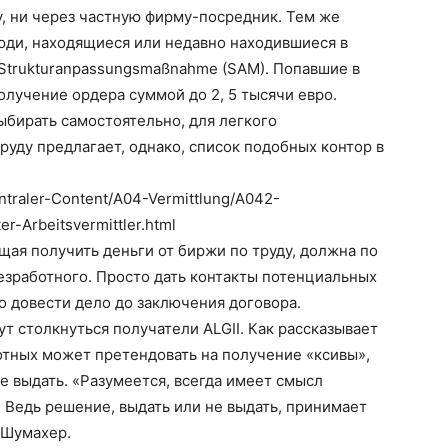
у, ни через частную фирму-посредник. Тем же
юди, находящиеся или недавно находившиеся в
 Strukturanpassungsmaßnahme (SAM). Попавшие в
олучение ордера суммой до 2, 5 тысячи евро.
бирать самостоятельно, для легкого
руду предлагает, однако, список подобных контор в
entraler-Content/A04-Vermittlung/A042-
er-Arbeitsvermittler.html
ая получить деньги от биржи по труду, должна по
безработного. Просто дать контакты потенциальных
 довести дело до заключения договора.
т столкнуться получатели ALGII. Как рассказывает
отных может претендовать на получение «ксивы»,
е выдать. «Разумеется, всегда имеет смысл
. Ведь решение, выдать или не выдать, принимает
 Шумахер.