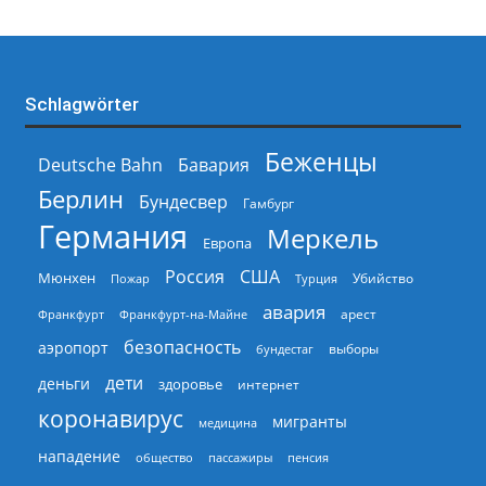
Schlagwörter
Беженцы
Deutsche Bahn
Бавария
Берлин
Бундесвер
Гамбург
Германия
Меркель
Европа
Россия
США
Мюнхен
Пожар
Турция
Убийство
авария
арест
Франкфурт
Франкфурт-на-Майне
безопасность
аэропорт
выборы
бундестаг
дети
деньги
здоровье
интернет
коронавирус
мигранты
медицина
нападение
общество
пассажиры
пенсия