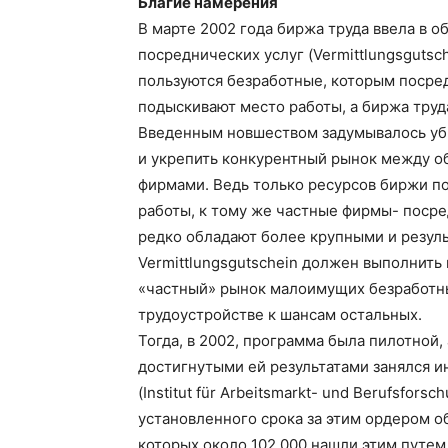
Благие намерения
В марте 2002 года биржа труда ввела в о
посреднических услуг (Vermittlungsgutsc
пользуются безработные, которым посред
подыскивают место работы, а биржа труда
Введенным новшеством задумывалось убит
и укрепить конкурентный рынок между 
фирмами. Ведь только ресурсов биржи по
работы, к тому же частные фирмы- посре
редко обладают более крупными и резул
Vermittlungsgutschein должен выполнить
«частный» рынок малоимущих безработны
трудоустройстве к шансам остальных.
Тогда, в 2002, программа была пилотной,
достигнутыми ей результатами занялся и
(Institut für Arbeitsmarkt- und Berufsfor
установленного срока за этим ордером о
которых около 102.000 нашли этим путем 