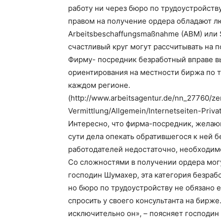
работу ни через бюро по трудоустройств
правом на получение ордера обладают л
Arbeitsbeschaffungsmaßnahme (ABM) или
счастливый круг могут рассчитывать на п
Фирму- посредник безработный вправе вы
ориентирования на местности биржа по т
каждом регионе.
(http://www.arbeitsagentur.de/nn_27760/z
Vermittlung/Allgemein/Internetseiten-Privat
Интересно, что фирма-посредник, желающ
сути дела опекать обратившегося к ней 
работодателей недостаточно, необходимо
Со сложностями в получении ордера могу
господин Шумахер, эта категория безраб
но бюро по трудоустройству не обязано е
спросить у своего консультанта на бирже
исключительно он», – поясняет господин