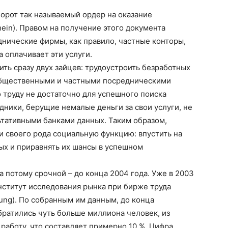
борот так называемый ордер на оказание
hein). Правом на получение этого документа
нические фирмы, как правило, частные конторы,
 оплачивает эти услуги.
ь сразу двух зайцев: трудоустроить безработных
общественными и частными посредническими
 труду не достаточно для успешного поиска
дники, берущие немалые деньги за свои услуги, не
ьтативными банками данных. Таким образом,
 и своего рода социальную функцию: впустить на
х и приравнять их шансы в успешном
 а потому срочной – до конца 2004 года. Уже в 2003
нститут исследования рынка при бирже труда
schung). По собранным им данным, до конца
братились чуть больше миллиона человек, из
работу, что составляет примерно 10 %. Цифра,