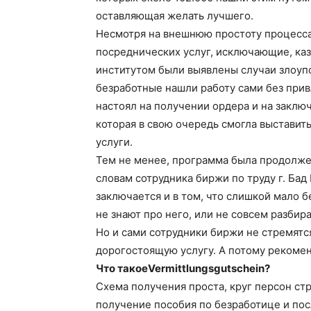
оставляющая желать лучшего.
Несмотря на внешнюю простоту процесс
посреднических услуг, исключающие, ка
институтом были выявлены случаи злоуп
безработные нашли работу сами без при
настоял на получении ордера и на заклю
которая в свою очередь смогла выставить
услуги.
Тем не менее, программа была продолжен
словам сотрудника биржи по труду г. Ба
заключается и в том, что слишкой мало 
не знают про него, или не совсем разбира
Но и сами сотрудники биржи не стремятс
дорогостоящую услугу. А потому рекомен
Что такоеVermittlungsgutschein?
Схема получения проста, круг персон ст
получение пособия по безработице и по