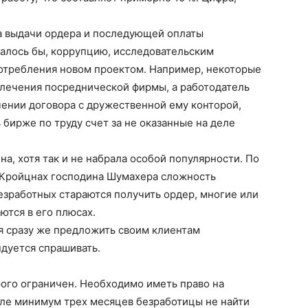
а выдачи ордера и последующей оплаты
залось бы, коррупцию, исследовательским
отребления новом проектом. Например, некоторые
влечения посреднической фирмы, а работодатель
чении договора с дружественной ему конторой,
 бирже по труду счет за не оказанные на деле
а, хотя так и не набрала особой популярности. По
д Кройцнах господина Шумахера сложность
безработных стараются получить ордер, многие или
ются в его плюсах.
я сразу же предложить своим клиентам
дуется спрашивать.
рого ограничен. Необходимо иметь право на
сле минимум трех месяцев безработицы не найти