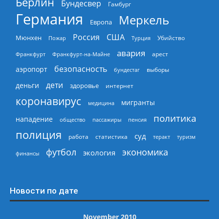
Берлин
Бундесвер
Гамбург
Германия
Меркель
Европа
Россия
США
Мюнхен
Пожар
Турция
Убийство
авария
арест
Франкфурт
Франкфурт-на-Майне
безопасность
аэропорт
выборы
бундестаг
дети
деньги
здоровье
интернет
коронавирус
мигранты
медицина
политика
нападение
общество
пассажиры
пенсия
полиция
суд
работа
статистика
теракт
туризм
экономика
футбол
экология
финансы
Новости по дате
November 2010