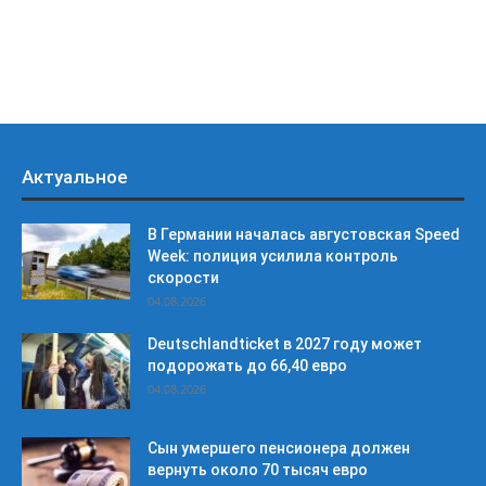
Актуальное
В Германии началась августовская Speed
Week: полиция усилила контроль
скорости
04.08.2026
Deutschlandticket в 2027 году может
подорожать до 66,40 евро
04.08.2026
Сын умершего пенсионера должен
вернуть около 70 тысяч евро