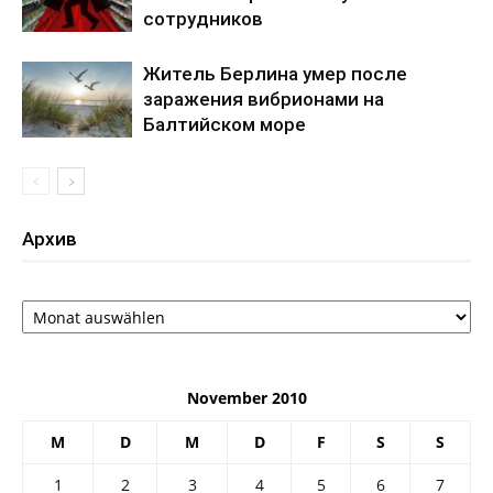
сотрудников
Житель Берлина умер после
заражения вибрионами на
Балтийском море
Архив
Архив
November 2010
M
D
M
D
F
S
S
1
2
3
4
5
6
7