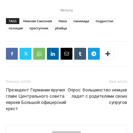
Werbung
TAGS
Нижняя Саксония
Нина
панихида
подростки
полиция
преступник
убийца
Previous article
Next article
Президент Германии вручил
Опрос: большинство немцев
главе Центрального совета
ладят с родителями своих
евреев Большой офицерский
супругов
крест