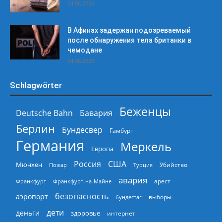
04.08.2026
В Афинах задержан подозреваемый
после обнаружения тела британки в
чемодане
04.08.2026
Schlagwörter
Беженцы
Deutsche Bahn
Бавария
Берлин
Бундесвер
Гамбург
Германия
Меркель
Европа
Россия
США
Мюнхен
Пожар
Турция
Убийство
авария
арест
Франкфурт
Франкфурт-на-Майне
безопасность
аэропорт
выборы
бундестаг
дети
деньги
здоровье
интернет