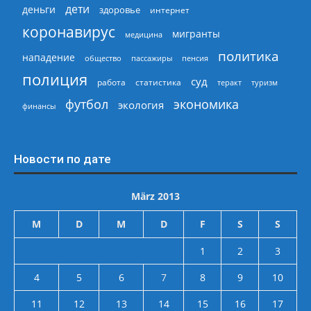
дети
деньги
здоровье
интернет
коронавирус
мигранты
медицина
политика
нападение
общество
пассажиры
пенсия
полиция
суд
работа
статистика
теракт
туризм
экономика
футбол
экология
финансы
Новости по дате
März 2013
M
D
M
D
F
S
S
1
2
3
4
5
6
7
8
9
10
11
12
13
14
15
16
17