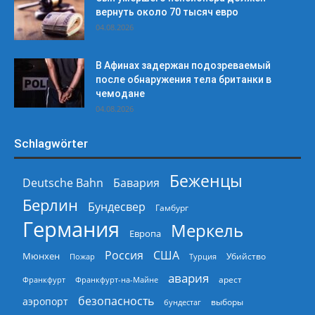
вернуть около 70 тысяч евро
04.08.2026
В Афинах задержан подозреваемый
после обнаружения тела британки в
чемодане
04.08.2026
Schlagwörter
Беженцы
Deutsche Bahn
Бавария
Берлин
Бундесвер
Гамбург
Германия
Меркель
Европа
Россия
США
Мюнхен
Пожар
Турция
Убийство
авария
арест
Франкфурт
Франкфурт-на-Майне
безопасность
аэропорт
выборы
бундестаг