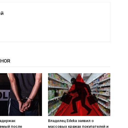
ий
THOR
задержан
Владелец Edeka заявил о
емый после
массовых кражах покупателей и