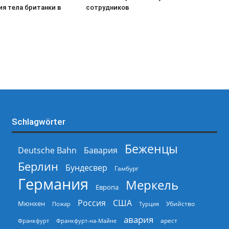
я тела британки в
сотрудников
Schlagwörter
Беженцы
Deutsche Bahn
Бавария
Берлин
Бундесвер
Гамбург
Германия
Меркель
Европа
Россия
США
Мюнхен
Пожар
Турция
Убийство
авария
арест
Франкфурт
Франкфурт-на-Майне