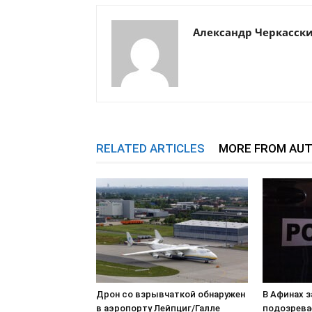
Александр Черкасск
RELATED ARTICLES
MORE FROM AU
Дрон со взрывчаткой обнаружен
В Афинах 
в аэропорту Лейпциг/Галле
подозрева