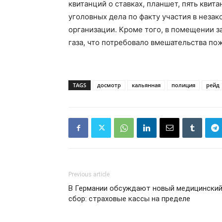
квитанций о ставках, планшет, пять квит
уголовных дела по факту участия в незак
организации. Кроме того, в помещении 
газа, что потребовало вмешательства по
TAGS
досмотр
кальянная
полиция
рейд
Previous article
В Германии обсуждают новый медицински
сбор: страховые кассы на пределе