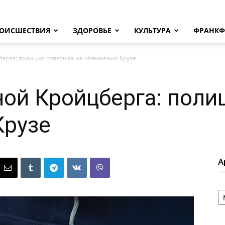
ОИСШЕСТВИЯ
ЗДОРОВЬЕ
КУЛЬТУРА
ФРАНКФ
берга: полиция ответила на обвинения Крузе
ной Кройцберга: поли
Крузе
А
А