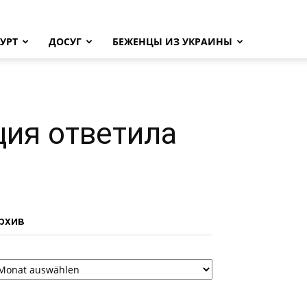
УРТ
ДОСУГ
БЕЖЕНЦЫ ИЗ УКРАИНЫ
ция ответила
рхив
рхив